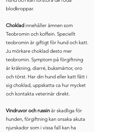
hund och kan förstöra de röda
blodkrop
par.
Cho
klad
innehåller ämnen som
Teobromin och koffein. Speciellt
teobromin är giftigt för hund och katt.
Ju mörkare choklad desto mer
teobromin. Symptom på förgiftning
är kräkning, diarré, buksmärtor, oro
och törst. Har din hund eller katt fått i
sig choklad, uppskatta ca hur mycket
och kontakta veterinär direkt.
Vindruvor och russin
är skadliga för
hunden, förgiftning kan orsaka akuta
njurskador som i vissa fall kan ha