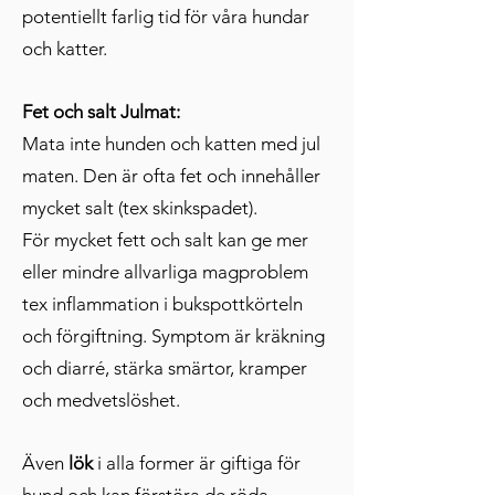
potentiellt farlig tid för våra hundar
och katter.
Fet och salt Julmat:
Mata inte hunden och katten med jul
maten. Den är ofta fet och innehåller
mycket salt (tex skinkspadet).
För myc
ket fett och salt kan
ge mer
eller mindre allvarliga magproblem
tex inflammation i bukspottkörteln
och förgiftning. Symptom är kräkning
och diarré, stärka smärtor, k
ramper
och medvetslöshet.
Även
lök
i alla f
ormer är giftiga för